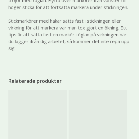
tröjor med raglan. Flytta över markörer från vänster till
kommer viss
höger sticka för att fortsätta markera under stickningen.
funktionalitet
att försvinna
från
Stickmarkörer med hakar sätts fast i stickningen eller
hemsidan.
virkning för att markera var man tex gjort en ökning. Ett
tips är att sätta fast en markör i öglan på virkningen när
du lägger ifrån dig arbetet, så kommer det inte repa upp
Marknadsföring
sig.
Genom att dela
med dig av dina
intressen och ditt
beteende när du
surfar ökar du
Relaterade produkter
chansen att få se
personligt
anpassat
innehåll och
erbjudanden.