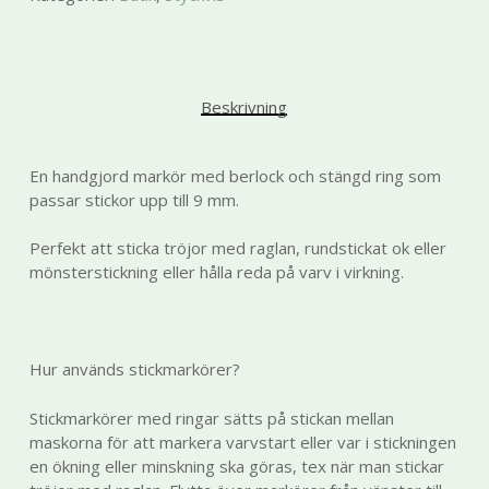
kunna
förbättra
hemsidans
funktionalitet
och
Beskrivning
uppbyggnad,
baserat på
hur
En handgjord markör med berlock och stängd ring som
hemsidan
passar stickor upp till 9 mm.
används.
Perfekt att sticka tröjor med raglan, rundstickat ok eller
mönsterstickning eller hålla reda på varv i virkning.
Upplevelse
För att vår
hemsida ska
prestera så
bra som
Hur används stickmarkörer?
möjligt under
ditt besök.
Stickmarkörer med ringar sätts på stickan mellan
Om du
maskorna för att markera varvstart eller var i stickningen
nekar de här
en ökning eller minskning ska göras, tex när man stickar
kakorna