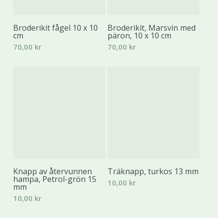
Lägg Till I Varukorg
Lägg Till I Varukorg
Broderikit fågel 10 x 10
Broderikit, Marsvin med
cm
päron, 10 x 10 cm
70,00
kr
70,00
kr
Lägg Till I Varukorg
Lägg Till I Varukorg
Knapp av återvunnen
Träknapp, turkos 13 mm
hampa, Petrol-grön 15
10,00
kr
mm
10,00
kr