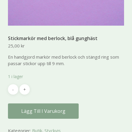
Stickmarkör med berlock, blå gunghäst
25,00
kr
Nödvändiga
Dessa kakor
En handgjord markör med berlock och stängd ring som
går inte att
passar stickor upp till 9 mm.
välja bort.
De behövs
1 i lager
för att
hemsidan
över huvud
taget ska
fungera.
Lägg Till I Varukorg
Statistik
För att vi ska
Kategorier:
Butik
,
Styckvis