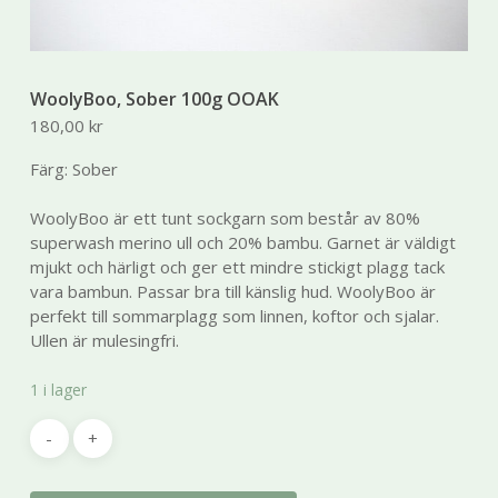
WoolyBoo, Sober 100g OOAK
180,00
kr
Färg: Sober
Nödvändiga
Dessa kakor
WoolyBoo är ett tunt sockgarn som består av 80%
går inte att
superwash merino ull och 20% bambu. Garnet är väldigt
välja bort.
mjukt och härligt och ger ett mindre stickigt plagg tack
De behövs
vara bambun. Passar bra till känslig hud. WoolyBoo är
för att
hemsidan
perfekt till sommarplagg som linnen, koftor och sjalar.
över huvud
Ullen är mulesingfri.
taget ska
fungera.
1 i lager
Statistik
För att vi ska