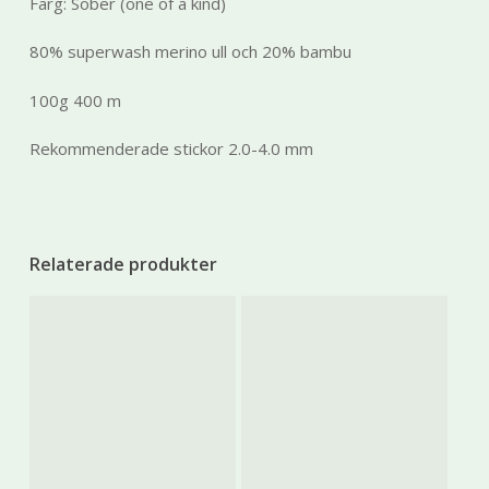
Färg: Sober (one of a kind)
kommer viss
funktionalitet
att försvinna
80% superwash merino ull och 20% bambu
från
hemsidan.
100g 400 m
Rekommenderade stickor 2.0-4.0 mm
Marknadsföring
Genom att dela
med dig av dina
intressen och ditt
beteende när du
Relaterade produkter
surfar ökar du
chansen att få se
personligt
anpassat
innehåll och
erbjudanden.