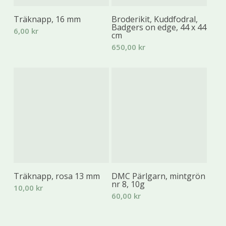
Lägg Till I Varukorg
Lägg Till I Varukorg
Träknapp, 16 mm
Broderikit, Kuddfodral,
Badgers on edge, 44 x 44
6,00
kr
cm
650,00
kr
Lägg Till I Varukorg
Lägg Till I Varukorg
Träknapp, rosa 13 mm
DMC Pärlgarn, mintgrön
nr 8, 10g
10,00
kr
60,00
kr