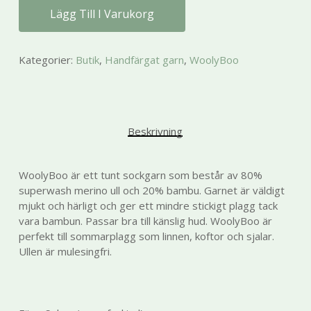
kunna
Lägg Till I Varukorg
förbättra
hemsidans
funktionalitet
och
Kategorier:
Butik
,
Handfärgat garn
,
WoolyBoo
uppbyggnad,
baserat på
hur
hemsidan
används.
Beskrivning
Upplevelse
WoolyBoo är ett tunt sockgarn som består av 80%
För att vår
superwash merino ull och 20% bambu. Garnet är väldigt
hemsida ska
mjukt och härligt och ger ett mindre stickigt plagg tack
prestera så
vara bambun. Passar bra till känslig hud. WoolyBoo är
bra som
perfekt till sommarplagg som linnen, koftor och sjalar.
möjligt under
Ullen är mulesingfri.
ditt besök.
Om du
nekar de här
kakorna