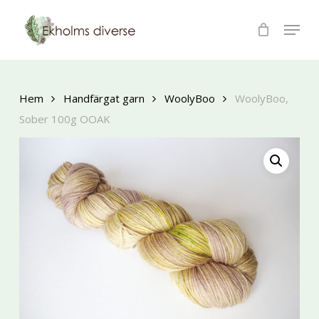
×
Skip
Menu
to
main
content
Hem
Handfärgat garn
WoolyBoo
WoolyBoo,
Sober 100g OOAK